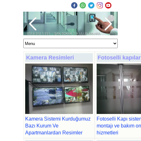
Kamera Resimleri
Fotoselli kapılar
Kamera Sistemi Kurduğumuz
Fotoselli Kapı siste
Bazı Kurum Ve
montajı ve bakım o
Apartmanlardan Resimler
hizmetleri