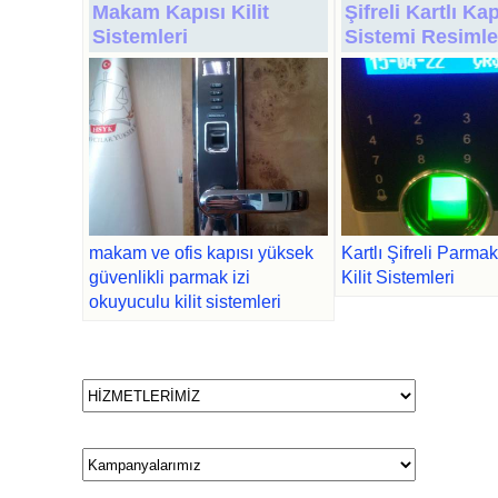
Makam Kapısı Kilit
Şifreli Kartlı Kap
Sistemleri
Sistemi Resimle
makam ve ofis kapısı yüksek
Kartlı Şifreli Parmak
güvenlikli parmak izi
Kilit Sistemleri
okuyuculu kilit sistemleri