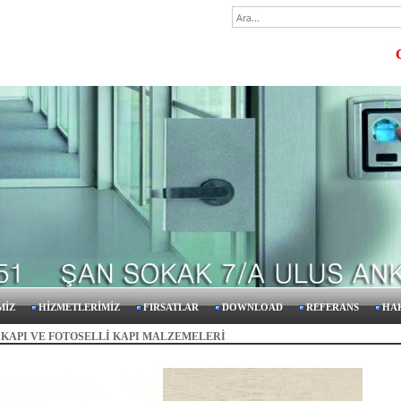
GÜ
MİZ
HİZMETLERİMİZ
FIRSATLAR
DOWNLOAD
REFERANS
HA
KAPI VE FOTOSELLİ KAPI MALZEMELERİ