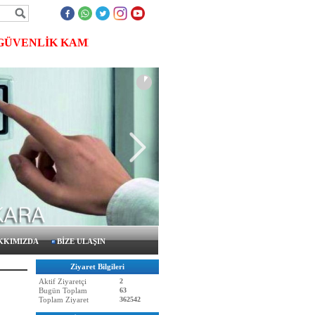
VENLİK KAMERASI, MERKEZİ UYDU SİSTEMLERİ, KARTLI
KKIMIZDA
BİZE ULAŞIN
Ziyaret Bilgileri
Aktif Ziyaretçi
2
Bugün Toplam
63
Toplam Ziyaret
362542