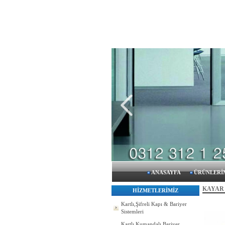
ANASAYFA
ÜRÜNLERİ
KAYAR 
HİZMETLERİMİZ
Kartlı,Şifreli Kapı & Bariyer
Sistemleri
Kartlı Kumandalı Bariyer