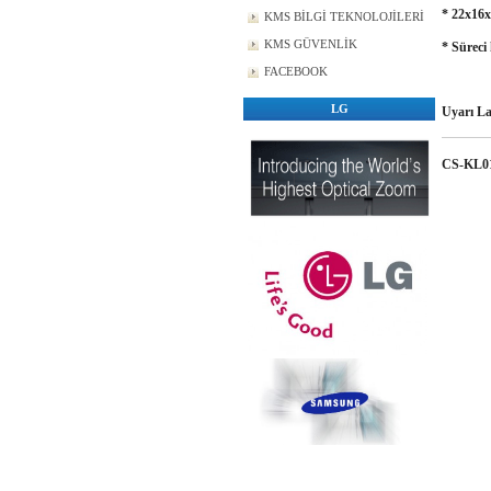
* 22x16x
KMS BİLGİ TEKNOLOJİLERİ
KMS GÜVENLİK
* Süreci 
FACEBOOK
LG
Uyarı L
CS-KL0