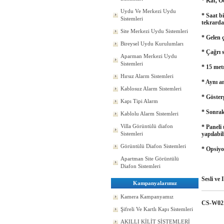
* Kat, Od
Uydu Ve Merkezi Uydu
* Saat bi
Sistemleri
tekrarda
Site Merkezi Uydu Sistemleri
* Gelen ç
Bireysel Uydu Kurulumları
* Çağrı s
Aparman Merkezi Uydu
Sistemleri
* 15 met
Hırsız Alarm Sistemleri
* Aynı an
Kablosuz Alarm Sistemleri
* Gösterg
Kapı Tipi Alarm
* Sonraki
Kablolu Alarm Sistemleri
Villa Görüntülü diafon
* Paneli
Sistemleri
yapılabi
Görüntülü Diafon Sistemleri
* Opsiyon
Apartman Site Görüntülü
Diafon Sistemleri
Sesli ve 
Kampanyalarımız
Kamera Kampanyamız
CS-W02
Şifreli Ve Kartlı Kapı Sistemleri
AKILLI KİLİT SİSTEMLERİ