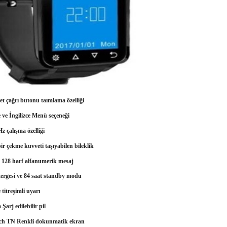
et çağrı butonu taımlama özelliği
 ve İngilizce Menü seçeneği
z çalışma özelliği
ir çekme kuvveti taşıyabilen bileklik
 128 harf alfanumerik mesaj
stergesi ve 84 saat standby modu
e titreşimli uyarı
Şarj edilebilir pil
nch TN Renkli dokunmatik ekran