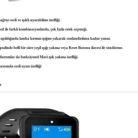
ağrıyı sesli ve ışıklı uyarabilme özelliği.
d ile farklı kombinasyonlarda, çok fazla renk seçeneği.
yapıldığında lamba kırmızı ışığını yakarak sonlandırılana kadar yanar.
ptalinde belli bir süre yeşil ışığı yakma veya Reset Butonu ilavesi ile söndürme.
 durumlar da fonksiyonel Mavi ışık yakma özelliği.
ırasında sesli uyarı özelliği
t