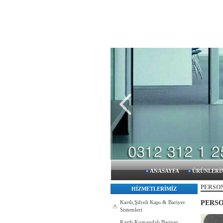
ANASAYFA
ÜRÜNLERİ
PERSON
HİZMETLERİMİZ
PERSO
Kartlı,Şifreli Kapı & Bariyer
Sistemleri
Kartlı Kumandalı Bariyer