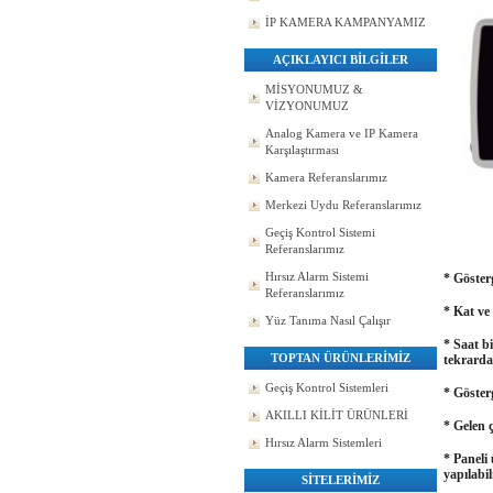
İP KAMERA KAMPANYAMIZ
AÇIKLAYICI BİLGİLER
MİSYONUMUZ &
VİZYONUMUZ
Analog Kamera ve IP Kamera
Karşılaştırması
Kamera Referanslarımız
Merkezi Uydu Referanslarımız
Geçiş Kontrol Sistemi
Referanslarımız
Hırsız Alarm Sistemi
* Gösterg
Referanslarımız
* Kat ve 
Yüz Tanıma Nasıl Çalışır
* Saat bi
TOPTAN ÜRÜNLERİMİZ
tekrarda
Geçiş Kontrol Sistemleri
* Gösterg
AKILLI KİLİT ÜRÜNLERİ
* Gelen ç
Hırsız Alarm Sistemleri
* Paneli
yapılabi
SİTELERİMİZ