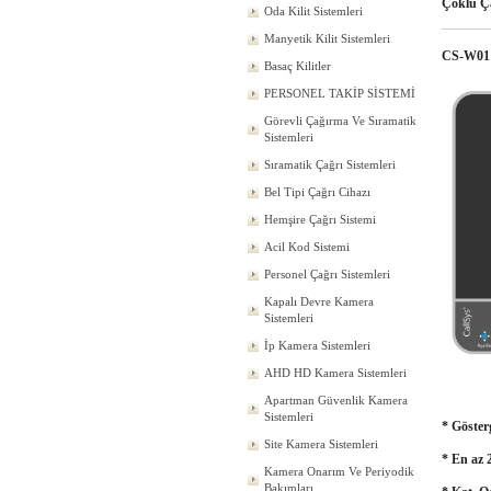
Çoklu Ça
Oda Kilit Sistemleri
Manyetik Kilit Sistemleri
CS-W01
Basaç Kilitler
PERSONEL TAKİP SİSTEMİ
Görevli Çağırma Ve Sıramatik
Sistemleri
Sıramatik Çağrı Sistemleri
Bel Tipi Çağrı Cihazı
Hemşire Çağrı Sistemi
Acil Kod Sistemi
Personel Çağrı Sistemleri
Kapalı Devre Kamera
Sistemleri
İp Kamera Sistemleri
AHD HD Kamera Sistemleri
Apartman Güvenlik Kamera
Sistemleri
* Gösterg
Site Kamera Sistemleri
* En az 
Kamera Onarım Ve Periyodik
Bakımları