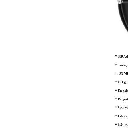
* 999 Ad
* Türkçe
* 433 MH
* 15 kg b
* En çok
* Pil gö
* Sesli v
* Lityum 
* 1.54 i