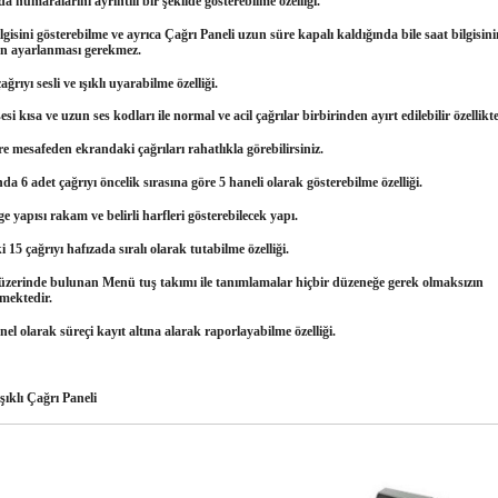
a numaralarını ayrıntılı bir şekilde gösterebilme özelliği.
lgisini gösterebilme ve ayrıca Çağrı Paneli uzun süre kapalı kaldığında bile saat bilgisin
n ayarlanması gerekmez.
ağrıyı sesli ve ışıklı uyarabilme özelliği.
esi kısa ve uzun ses kodları ile normal ve acil çağrılar birbirinden ayırt edilebilir özellikte
re mesafeden ekrandaki çağrıları rahatlıkla görebilirsiniz.
da 6 adet çağrıyı öncelik sırasına göre 5 haneli olarak gösterebilme özelliği.
e yapısı rakam ve belirli harfleri gösterebilecek yapı.
 15 çağrıyı hafızada sıralı olarak tutabilme özelliği.
 üzerinde bulunan Menü tuş takımı ile tanımlamalar hiçbir düzeneğe gerek olmaksızın
lmektedir.
el olarak süreçi kayıt altına alarak raporlayabilme özelliği.
Işıklı Çağrı Paneli