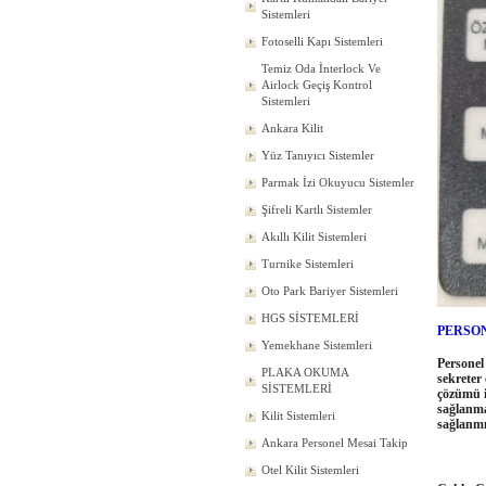
Sistemleri
Fotoselli Kapı Sistemleri
Temiz Oda İnterlock Ve
Airlock Geçiş Kontrol
Sistemleri
Ankara Kilit
Yüz Tanıyıcı Sistemler
Parmak İzi Okuyucu Sistemler
Şifreli Kartlı Sistemler
Akıllı Kilit Sistemleri
Turnike Sistemleri
Oto Park Bariyer Sistemleri
HGS SİSTEMLERİ
PERSON
Yemekhane Sistemleri
Personel
PLAKA OKUMA
sekreter 
SİSTEMLERİ
çözümü iç
sağlanma
Kilit Sistemleri
sağlanmış
Ankara Personel Mesai Takip
Otel Kilit Sistemleri