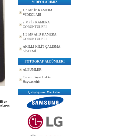
VİDEOLARIMIZ
1,3 MP İP KAMERA
VİDEOLARI
2 MP İP KAMERA
GÖRÜNTÜLERİ
1,3 MP AHD KAMERA
GÖRÜNTÜLERİ
AKILLI KİLİT ÇALIŞMA
SİSTEMİ
FOTOGRAF ALBÜMLERİ
ALBÜMLER
Çorum Bayat Hekim
Hayvancılık
Çalıştığımız Markalar
li ve
unların