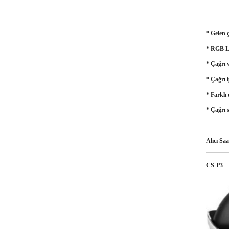
* Gelen ç
* RGB Le
* Çağrı 
* Çağrı i
* Farklı
* Çağrı s
Alıcı Saa
CS-P3