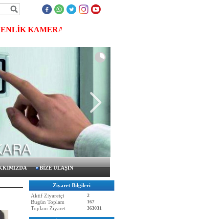
İK KAMERASI, MERKEZİ UYDU SİSTEMLERİ, KARTLI ŞİF
KKIMIZDA
BİZE ULAŞIN
Ziyaret Bilgileri
Aktif Ziyaretçi
2
Bugün Toplam
167
Toplam Ziyaret
363031