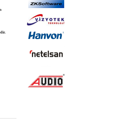
in
dir.