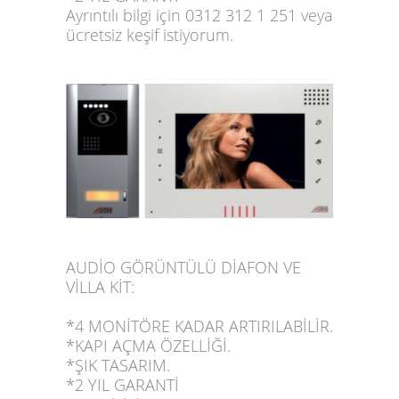
Ayrıntılı bilgi için 0312 312 1 251 veya
ücretsiz keşif istiyorum
.
AUDİO GÖRÜNTÜLÜ DİAFON VE
VİLLA KİT:
*4 MONİTÖRE KADAR ARTIRILABİLİR.
*KAPI AÇMA ÖZELLİĞİ.
*ŞIK TASARIM.
*2 YIL GARANTİ