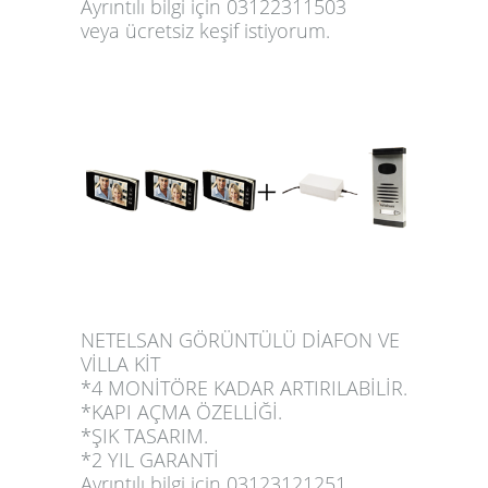
Ayrıntılı bilgi için 03122311503
veya
ücretsiz keşif istiyorum
.
NETELSAN GÖRÜNTÜLÜ DİAFON VE
VİLLA KİT
*4 MONİTÖRE KADAR ARTIRILABİLİR.
*KAPI AÇMA ÖZELLİĞİ.
*ŞIK TASARIM.
*2 YIL GARANTİ
Ayrıntılı bilgi için 03123121251