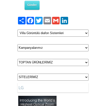
Gönder
Paylaş
Facebook
Twitter
Email
Gmail
LinkedIn
LG