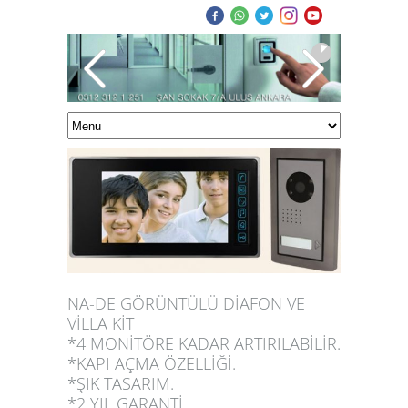
NA-DE GÖRÜNTÜLÜ DİAFON VE
VİLLA KİT
*4 MONİTÖRE KADAR ARTIRILABİLİR.
*KAPI AÇMA ÖZELLİĞİ.
*ŞIK TASARIM.
*2 YIL GARANTİ