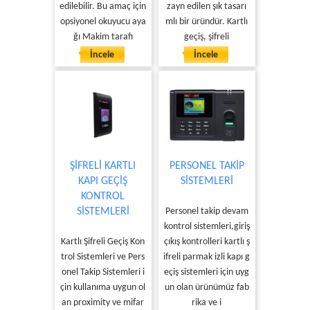
edilebilir. Bu amaç için
zayn edilen şık tasarı
opsiyonel okuyucu aya
mlı bir üründür. Kartlı
ğı Makim tarafı
geçiş, şifreli
İncele
İncele
ŞİFRELİ KARTLI
PERSONEL TAKİP
KAPI GEÇİŞ
SİSTEMLERİ
KONTROL
SİSTEMLERİ
Personel takip devam
kontrol sistemleri,giriş
Kartlı Şifreli Geçiş Kon
çıkış kontrolleri kartlı ş
trol Sistemleri ve Pers
ifreli parmak izli kapı g
onel Takip Sistemleri i
eçiş sistemleri için uyg
çin kullanıma uygun ol
un olan ürünümüz fab
an proximity ve mifar
rika ve i