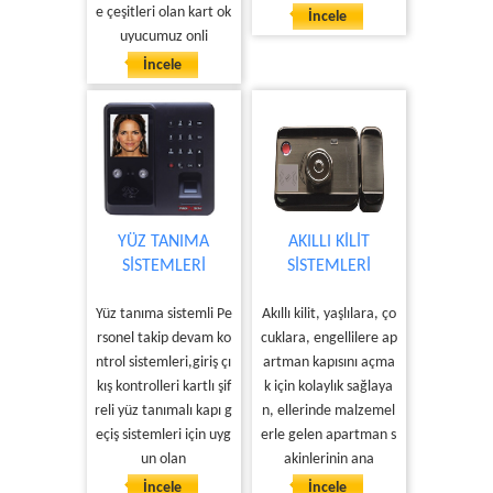
e çeşitleri olan kart ok
İncele
uyucumuz onli
İncele
YÜZ TANIMA
AKILLI KİLİT
SİSTEMLERİ
SİSTEMLERİ
Yüz tanıma sistemli Pe
Akıllı kilit, yaşlılara, ço
rsonel takip devam ko
cuklara, engellilere ap
ntrol sistemleri,giriş çı
artman kapısını açma
kış kontrolleri kartlı şif
k için kolaylık sağlaya
reli yüz tanımalı kapı g
n, ellerinde malzemel
eçiş sistemleri için uyg
erle gelen apartman s
un olan
akinlerinin ana
İncele
İncele