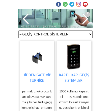
HİDDEN GATE VİP
KARTLI KAPI GEÇİŞ
TURNİKE
SİSTEMLERİ
parmak izi okuyucu, k
1000 kullanıcı kapasit
art okuyucu, yüz tanı
eli P 130 Standalone
ma gibi her türlü geçiş
Proximity Kart Okuyuc
kontrol cihazı entegre
u, geçiş kontrol için di