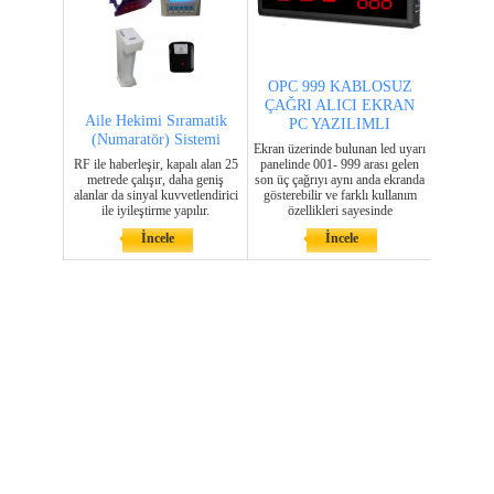
OPC 999 KABLOSUZ
ÇAĞRI ALICI EKRAN
Aile Hekimi Sıramatik
PC YAZILIMLI
(Numaratör) Sistemi
Ekran üzerinde bulunan led uyarı
RF ile haberleşir, kapalı alan 25
panelinde 001- 999 arası gelen
metrede çalışır, daha geniş
son üç çağrıyı aynı anda ekranda
alanlar da sinyal kuvvetlendirici
gösterebilir ve farklı kullanım
ile iyileştirme yapılır.
özellikleri sayesinde
İncele
İncele