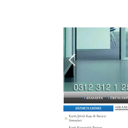
ANASAYFA
ÜRÜNLERİ
SIRAMA
HİZMETLERİMİZ
Kartlı,Şifreli Kapı & Bariyer
Sistemleri
Kartlı Kumandalı Bariyer