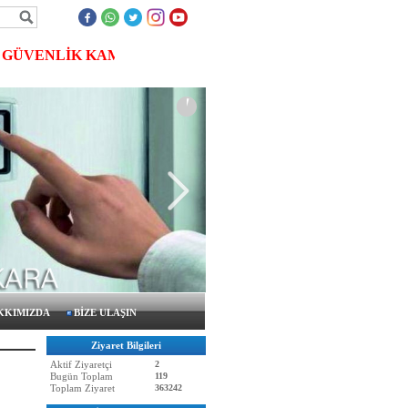
ÜVENLİK KAMERASI, MERKEZİ UYDU SİSTEMLERİ, KARTL
KKIMIZDA
BİZE ULAŞIN
Ziyaret Bilgileri
Aktif Ziyaretçi
2
Bugün Toplam
119
Toplam Ziyaret
363242