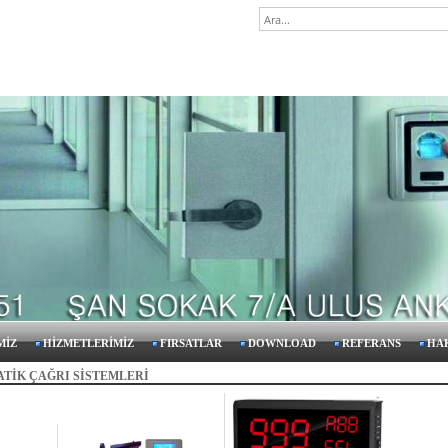
G
MİZ
HİZMETLERİMİZ
FIRSATLAR
DOWNLOAD
REFERANS
HA
TİK ÇAĞRI SİSTEMLERİ