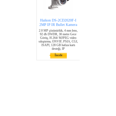
Haikon DS-2CD2020F-I
2MP IP IR Bullet Kamera
2.0 MP çözünürlük, 4 mm lens,
92 db DWDR, 30 metre Gece
Görüş, H.264/ MJPEG video
sıkıştırma, ONVIF, PSIA, CGI,
ISAPI, 128 GB hafıza kartı
desteği, IP
İncele