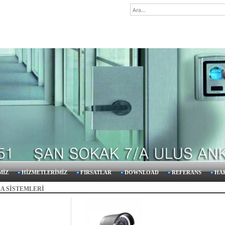
G
MİZ
HİZMETLERİMİZ
FIRSATLAR
DOWNLOAD
REFERANS
HA
A SİSTEMLERİ