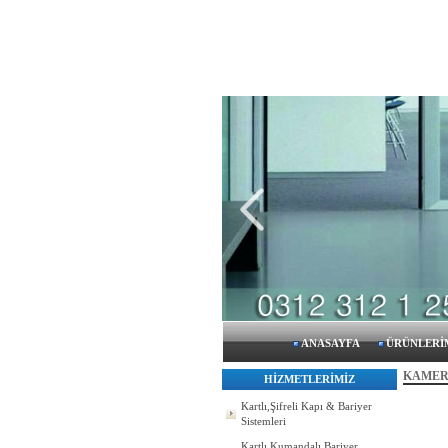
ANASAYFA
ÜRÜNLERİ
KAMER
HİZMETLERİMİZ
Kartlı,Şifreli Kapı & Bariyer
Sistemleri
Kartlı Kumandalı Bariyer