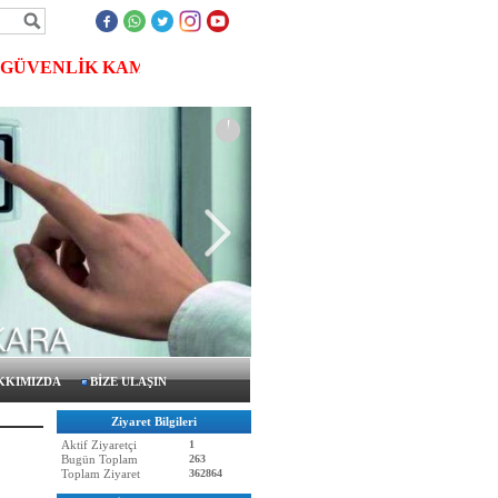
ÜVENLİK KAMERASI, MERKEZİ UYDU SİSTEMLERİ, KARTL
KKIMIZDA
BİZE ULAŞIN
Ziyaret Bilgileri
Aktif Ziyaretçi
1
Bugün Toplam
263
Toplam Ziyaret
362864